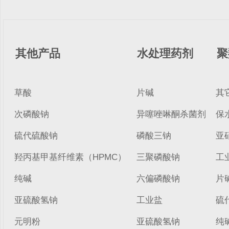
其他产品
水处理药剂
聚
草酸
片碱
其
次磷酸钠
异噻唑啉酮杀菌剂
保
硫代硫酸钠
磷酸三钠
亚
羟丙基甲基纤维素（HPMC）
三聚磷酸钠
工
纯碱
六偏磷酸钠
片
亚硫酸氢钠
工业盐
硫
元明粉
亚硫酸氢钠
纯