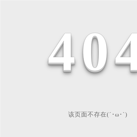
4
0
该页面不存在(´･ω･`)