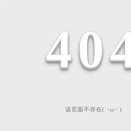
4
0
该页面不存在(´･ω･`)