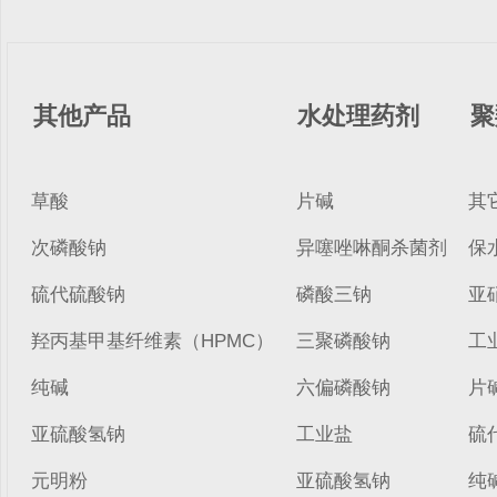
其他产品
水处理药剂
聚
草酸
片碱
其
次磷酸钠
异噻唑啉酮杀菌剂
保
硫代硫酸钠
磷酸三钠
亚
羟丙基甲基纤维素（HPMC）
三聚磷酸钠
工
纯碱
六偏磷酸钠
片
亚硫酸氢钠
工业盐
硫
元明粉
亚硫酸氢钠
纯