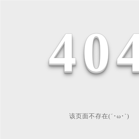
4
0
该页面不存在(´･ω･`)