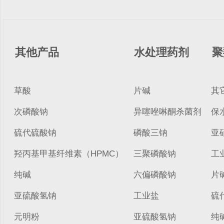
其他产品
水处理药剂
聚
草酸
片碱
其
次磷酸钠
异噻唑啉酮杀菌剂
保
硫代硫酸钠
磷酸三钠
亚
羟丙基甲基纤维素（HPMC）
三聚磷酸钠
工
纯碱
六偏磷酸钠
片
亚硫酸氢钠
工业盐
硫
元明粉
亚硫酸氢钠
纯