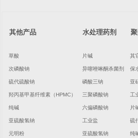
其他产品
水处理药剂
聚
草酸
片碱
其
次磷酸钠
异噻唑啉酮杀菌剂
保
硫代硫酸钠
磷酸三钠
亚
羟丙基甲基纤维素（HPMC）
三聚磷酸钠
工
纯碱
六偏磷酸钠
片
亚硫酸氢钠
工业盐
硫
元明粉
亚硫酸氢钠
纯