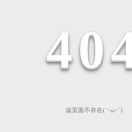
4
0
该页面不存在(´･ω･`)