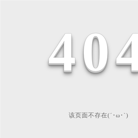
4
0
该页面不存在(´･ω･`)