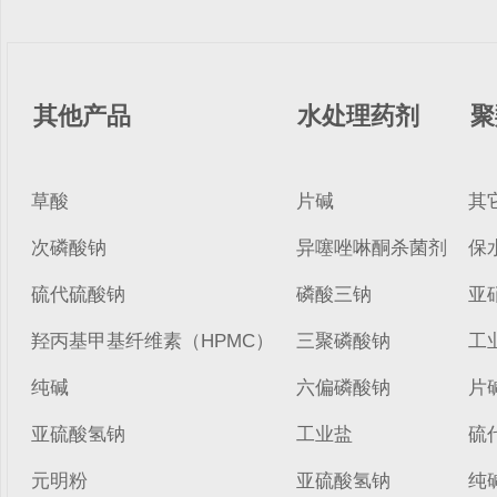
其他产品
水处理药剂
聚
草酸
片碱
其
次磷酸钠
异噻唑啉酮杀菌剂
保
硫代硫酸钠
磷酸三钠
亚
羟丙基甲基纤维素（HPMC）
三聚磷酸钠
工
纯碱
六偏磷酸钠
片
亚硫酸氢钠
工业盐
硫
元明粉
亚硫酸氢钠
纯