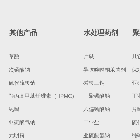
其他产品
水处理药剂
聚
草酸
片碱
其
次磷酸钠
异噻唑啉酮杀菌剂
保
硫代硫酸钠
磷酸三钠
亚
羟丙基甲基纤维素（HPMC）
三聚磷酸钠
工
纯碱
六偏磷酸钠
片
亚硫酸氢钠
工业盐
硫
元明粉
亚硫酸氢钠
纯