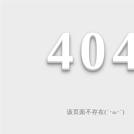
4
0
该页面不存在(´･ω･`)