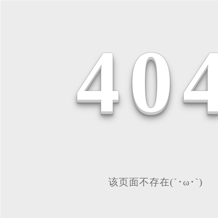
4
0
该页面不存在(´･ω･`)