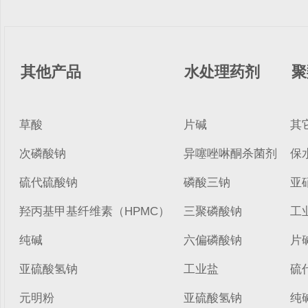
其他产品
水处理药剂
聚
草酸
片碱
其
次磷酸钠
异噻唑啉酮杀菌剂
保
硫代硫酸钠
磷酸三钠
亚
羟丙基甲基纤维素（HPMC）
三聚磷酸钠
工
纯碱
六偏磷酸钠
片
亚硫酸氢钠
工业盐
硫
元明粉
亚硫酸氢钠
纯