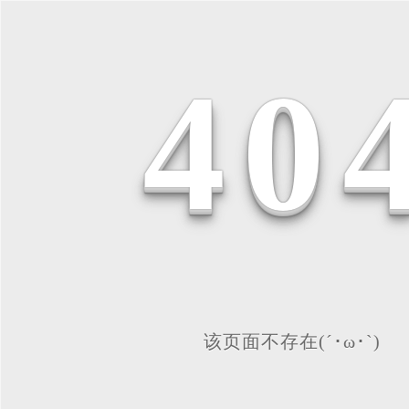
4
0
该页面不存在(´･ω･`)