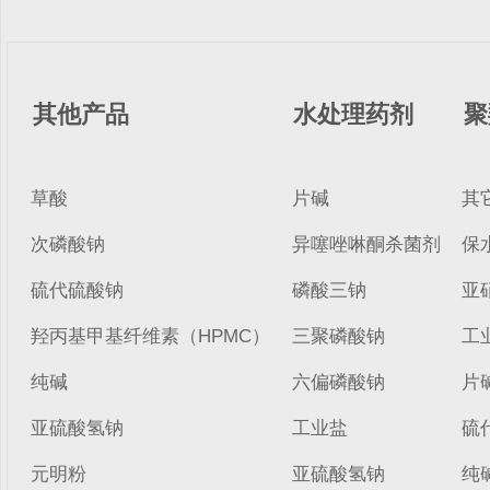
其他产品
水处理药剂
聚
草酸
片碱
其
次磷酸钠
异噻唑啉酮杀菌剂
保
硫代硫酸钠
磷酸三钠
亚
羟丙基甲基纤维素（HPMC）
三聚磷酸钠
工
纯碱
六偏磷酸钠
片
亚硫酸氢钠
工业盐
硫
元明粉
亚硫酸氢钠
纯