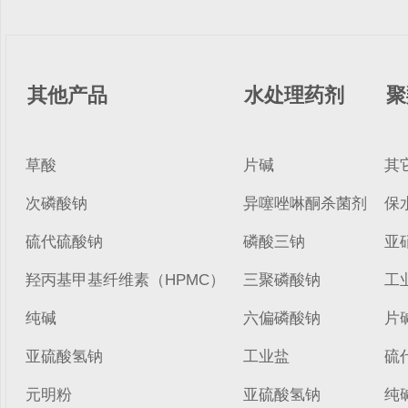
其他产品
水处理药剂
聚
草酸
片碱
其
次磷酸钠
异噻唑啉酮杀菌剂
保
硫代硫酸钠
磷酸三钠
亚
羟丙基甲基纤维素（HPMC）
三聚磷酸钠
工
纯碱
六偏磷酸钠
片
亚硫酸氢钠
工业盐
硫
元明粉
亚硫酸氢钠
纯