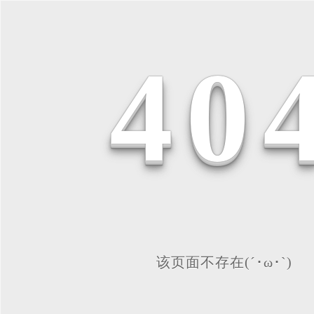
4
0
该页面不存在(´･ω･`)