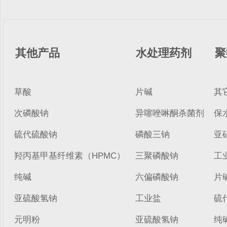
其他产品
水处理药剂
聚
草酸
片碱
其
次磷酸钠
异噻唑啉酮杀菌剂
保
硫代硫酸钠
磷酸三钠
亚
羟丙基甲基纤维素（HPMC）
三聚磷酸钠
工
纯碱
六偏磷酸钠
片
亚硫酸氢钠
工业盐
硫
元明粉
亚硫酸氢钠
纯