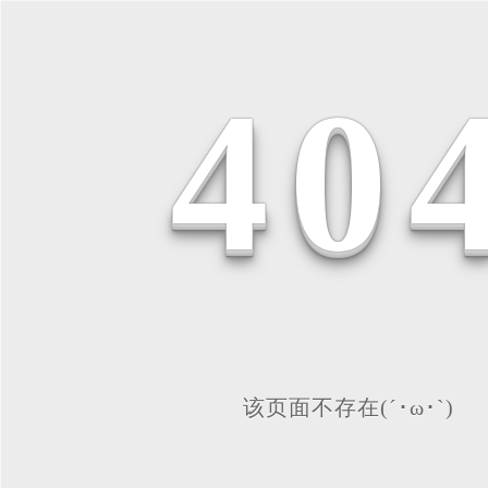
4
0
该页面不存在(´･ω･`)