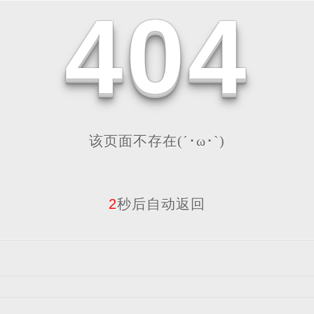
4
0
4
该页面不存在(´･ω･`)
2
秒后自动返回