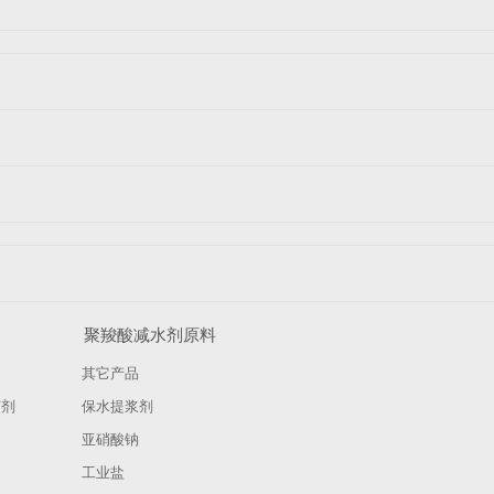
聚羧酸减水剂原料
其它产品
菌剂
保水提浆剂
亚硝酸钠
工业盐