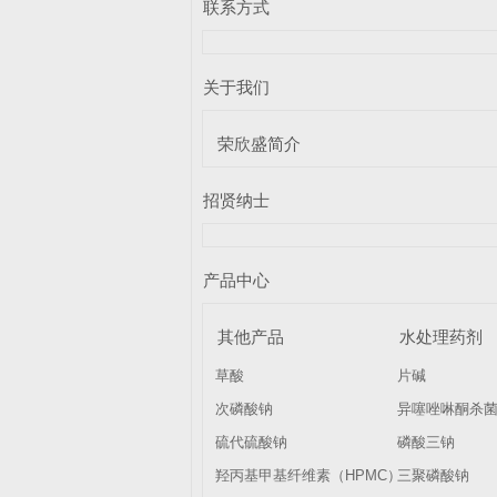
联系方式
关于我们
荣欣盛简介
招贤纳士
产品中心
其他产品
水处理药剂
草酸
片碱
次磷酸钠
异噻唑啉酮杀
硫代硫酸钠
磷酸三钠
羟丙基甲基纤维素（HPMC）
三聚磷酸钠