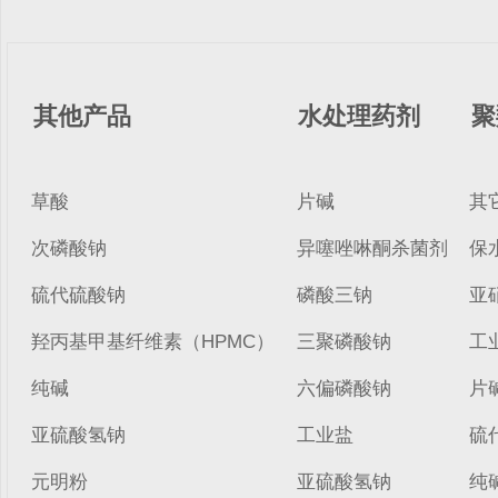
其他产品
水处理药剂
聚
草酸
片碱
其
次磷酸钠
异噻唑啉酮杀菌剂
保
硫代硫酸钠
磷酸三钠
亚
羟丙基甲基纤维素（HPMC）
三聚磷酸钠
工
纯碱
六偏磷酸钠
片
亚硫酸氢钠
工业盐
硫
元明粉
亚硫酸氢钠
纯