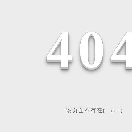
4
0
该页面不存在(´･ω･`)