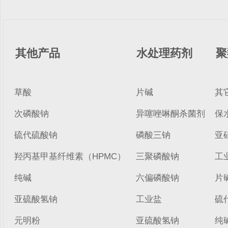
其他产品
水处理药剂
聚
草酸
片碱
其
次磷酸钠
异噻唑啉酮杀菌剂
保
硫代硫酸钠
磷酸三钠
亚
羟丙基甲基纤维素（HPMC）
三聚磷酸钠
工
纯碱
六偏磷酸钠
片
亚硫酸氢钠
工业盐
硫
元明粉
亚硫酸氢钠
纯