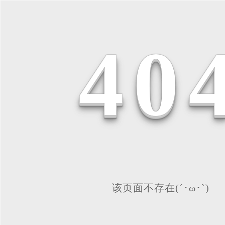
4
0
该页面不存在(´･ω･`)