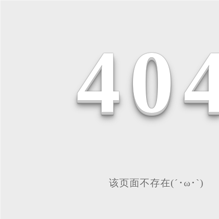
4
0
该页面不存在(´･ω･`)