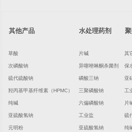
其他产品
水处理药剂
聚
草酸
片碱
其
次磷酸钠
异噻唑啉酮杀菌剂
保
硫代硫酸钠
磷酸三钠
亚
羟丙基甲基纤维素（HPMC）
三聚磷酸钠
工
纯碱
六偏磷酸钠
片
亚硫酸氢钠
工业盐
硫
元明粉
亚硫酸氢钠
纯