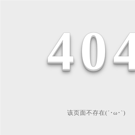
4
0
该页面不存在(´･ω･`)