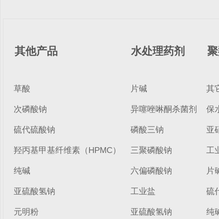
其他产品
水处理药剂
聚
草酸
片碱
其
次磷酸钠
异噻唑啉酮杀菌剂
保
硫代硫酸钠
磷酸三钠
亚
羟丙基甲基纤维素（HPMC）
三聚磷酸钠
工
纯碱
六偏磷酸钠
片
亚硫酸氢钠
工业盐
硫
元明粉
亚硫酸氢钠
纯