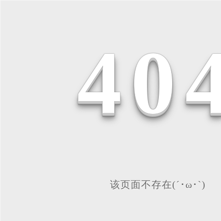
4
0
该页面不存在(´･ω･`)