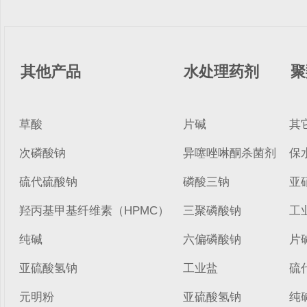
其他产品
水处理药剂
聚
草酸
片碱
其
次磷酸钠
异噻唑啉酮杀菌剂
保
硫代硫酸钠
磷酸三钠
亚
羟丙基甲基纤维素（HPMC）
三聚磷酸钠
工
纯碱
六偏磷酸钠
片
亚硫酸氢钠
工业盐
硫
元明粉
亚硫酸氢钠
纯